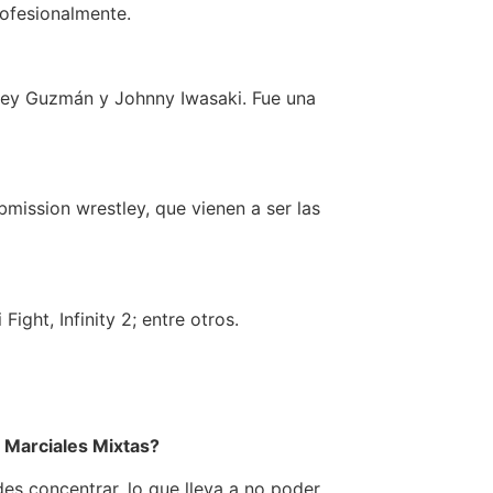
ofesionalmente.
ney Guzmán y Johnny Iwasaki. Fue una
ubmission wrestley, que vienen a ser las
ght, Infinity 2; entre otros.
s Marciales Mixtas?
es concentrar, lo que lleva a no poder