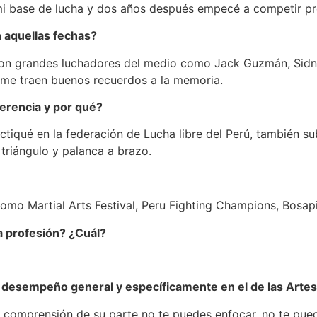
mi base de lucha y dos años después empecé a competir pr
aquellas fechas?
n con grandes luchadores del medio como Jack Guzmán, Sid
 me traen buenos recuerdos a la memoria.
ferencia y por qué?
ractiqué en la federación de Lucha libre del Perú, también s
triángulo y palanca a brazo.
 Martial Arts Festival, Peru Fighting Champions, Bosapi Fi
a profesión? ¿Cuál?
u desempeño general y específicamente en el de las Arte
y comprensión de su parte no te puedes enfocar, no te pued